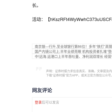
长。
活动：【
hKszRFt4WyWwhC373uUSCF
南京银—行升,至全球银行第86位！多年“铁打”高
国产内镜公司上;半年业绩亮眼 机构投资者扎堆“登
中!远海.运港口上半年吞吐量、净利润双增长 经
声明：证券时报力求信息真实、准确，文章提及内
下载“证券时报”官方APP，或关注官方微信公众
网友评论
登录
后可以发言