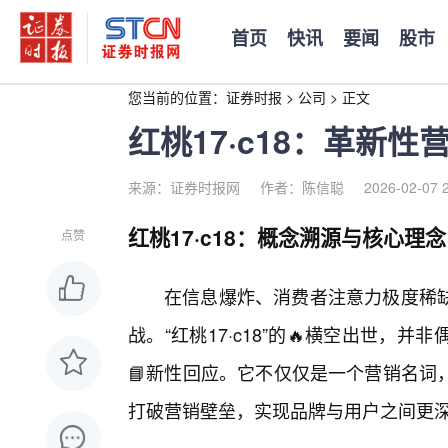
首页
快讯
要闻
股市
您当前的位置：
证券时报
>
公司
>
正文
红桃17·c18：革新
来源：证券时报网
作者：陈信聪
2026-02-07 
红桃17·c18：概念溯源与核心理念
点赞
在信息爆炸、消费者注意力极度稀
战。“红桃17·c18”的🔥横空出世，
📘新性回应。它不仅仅是一个营销名词
打破营销壁垒，实现品牌与用户之间更